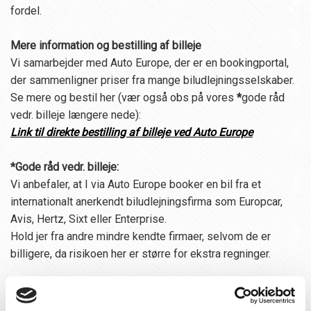
fordel.
Mere information og bestilling af billeje
Vi samarbejder med Auto Europe, der er en bookingportal,
der sammenligner priser fra mange biludlejningsselskaber.
Se mere og bestil her (vær også obs på vores
*
gode råd
vedr. billeje længere nede):
Link til direkte bestilling af billeje ved Auto Europe
*Gode råd vedr. billeje:
Vi anbefaler, at I via Auto Europe booker en bil fra et
internationalt anerkendt biludlejningsfirma som Europcar,
Avis, Hertz, Sixt eller Enterprise.
Hold jer fra andre mindre kendte firmaer, selvom de er
billigere, da risikoen her er større for ekstra regninger.
Uanset hvilket biludlejningsfirma I vælger, så vær meget
opmærksomme på, hvad I accepterer, når I skriver under på