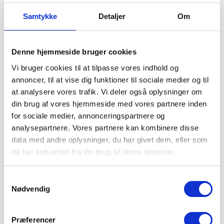
lejekontrakten.
Samtykke
Detaljer
Om
Tjek på forhånd hvilke forsikringer I selv har til dækning af
selvrisiko. F.eks. på kreditkort, rejseforsikring eller måske
har I bestilt fuld dækning ved Auto Europe.
Denne hjemmeside bruger cookies
Tjek også betingelserne for, at jeres forsikring dækker.
Vi bruger cookies til at tilpasse vores indhold og
Nogle kreditkortselskaber kræver f.eks. en politirapport
annoncer, til at vise dig funktioner til sociale medier og til
som dokumentation for, at de dækker.
at analysere vores trafik. Vi deler også oplysninger om
din brug af vores hjemmeside med vores partnere inden
Har I bestilt forsikring ved Auto Europe, så bestiller de IKKE
for sociale medier, annonceringspartnere og
denne ved biludlejningsfirmaet.
analysepartnere. Vores partnere kan kombinere disse
Biludlejningsfirmaet vil derfor altid tilbyde jer ekstra
data med andre oplysninger, du har givet dem, eller som
forsikring, så har I dækning på anden vis, så sig nej tak.
de har indsamlet fra din brug af deres tjenester.
Opstår der så skade, så skal I i første omgang betale
selvrisiko til biludlejningsfirmaet.
Samtykkevalg
Dette får I efterfølgende refunderet via jeres forsikring på
Nødvendig
kreditkort, rejseforsikring eller hvis I har bestilt ekstra
forsikring ved Auto Europe.
Præferencer