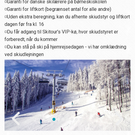
◽Garanti for danske skilærere på børneskiskolen
◽Garanti for liftkort (begrænset antal for alle andre)
◽Uden ekstra beregning, kan du afhente skiudstyr og liftkort
dagen før fra kl. 16
◽Du får adgang til Skitour's VIP-kø, hvor skiudstyret er
forberedt, når du kommer
◽Du kan stå på ski på hjemrejsedagen - vi har omklædning
ved skiudlejningen
prev
next