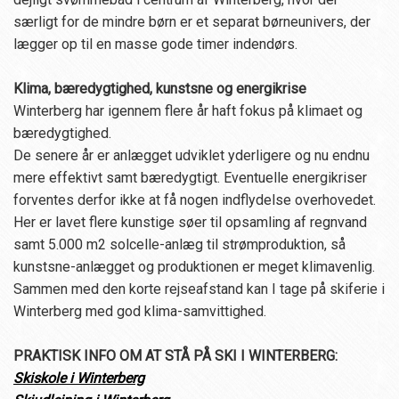
særligt for de mindre børn er et separat børneunivers, der
lægger op til en masse gode timer indendørs.
Klima, bæredygtighed, kunstsne og energikrise
Winterberg har igennem flere år haft fokus på klimaet og
bæredygtighed.
De senere år er anlægget udviklet yderligere og nu endnu
mere effektivt samt bæredygtigt. Eventuelle energikriser
forventes derfor ikke at få nogen indflydelse overhovedet.
Her er lavet flere kunstige søer til opsamling af regnvand
samt 5.000 m2 solcelle-anlæg til strømproduktion, så
kunstsne-anlægget og produktionen er meget klimavenlig.
Sammen med den korte rejseafstand kan I tage på skiferie i
Winterberg med god klima-samvittighed.
PRAKTISK INFO OM AT STÅ PÅ SKI I WINTERBERG:
Skiskole i Winterberg