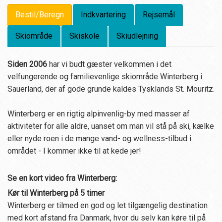
Bestil/Beregn
Indkvartering
Rejsemål
Skiområde
Skiskole
Skiudlejning
Siden 2006
har vi budt gæster velkommen i det
velfungerende og familievenlige skiområde Winterberg i
Sauerland, der af gode grunde kaldes Tysklands St. Mouritz.
Winterberg er en rigtig alpinvenlig-by med masser af
aktiviteter for alle aldre, uanset om man vil stå på ski, kælke
eller nyde roen i de mange vand- og wellness-tilbud i
området - I kommer ikke til at kede jer!
Se en kort video fra Winterberg:
Kør til Winterberg på 5 timer
Winterberg er tilmed en god og let tilgængelig destination
med kort afstand fra Danmark, hvor du selv kan køre til på