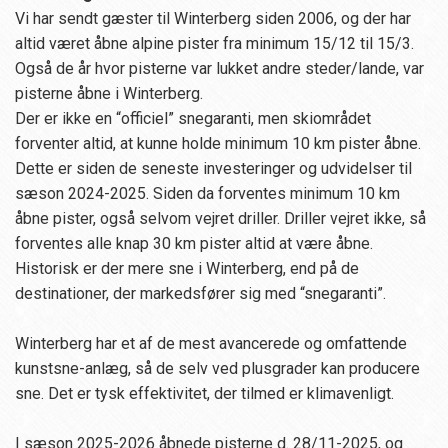
Vi har sendt gæster til Winterberg siden 2006, og der har
altid været åbne alpine pister fra minimum 15/12 til 15/3.
Også de år hvor pisterne var lukket andre steder/lande, var
pisterne åbne i Winterberg.
Der er ikke en “officiel” snegaranti, men skiområdet
forventer altid, at kunne holde minimum 10 km pister åbne.
Dette er siden de seneste investeringer og udvidelser til
sæson 2024-2025. Siden da forventes minimum 10 km
åbne pister, også selvom vejret driller. Driller vejret ikke, så
forventes alle knap 30 km pister altid at være åbne.
Historisk er der mere sne i Winterberg, end på de
destinationer, der markedsfører sig med “snegaranti”.
Winterberg har et af de mest avancerede og omfattende
kunstsne-anlæg, så de selv ved plusgrader kan producere
sne. Det er tysk effektivitet, der tilmed er klimavenligt.
I sæson 2025-2026 åbnede pisterne d. 28/11-2025, og