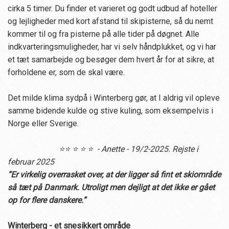
cirka 5 timer. Du finder et varieret og godt udbud af hoteller
og lejligheder med kort afstand til skipisterne, så du nemt
kommer til og fra pisterne på alle tider på døgnet. Alle
indkvarteringsmuligheder, har vi selv håndplukket, og vi har
et tæt samarbejde og besøger dem hvert år for at sikre, at
forholdene er, som de skal være.
Det milde klima sydpå i Winterberg gør, at I aldrig vil opleve
samme bidende kulde og stive kuling, som eksempelvis i
Norge eller Sverige.
⭐⭐ ⭐ ⭐ ⭐ - Anette - 19/2-2025. Rejste i
februar 2025
“Er virkelig overrasket over, at der ligger så fint et skiområde
så tæt på Danmark. Utroligt men dejligt at det ikke er gået
op for flere danskere.”
Winterberg - et snesikkert område