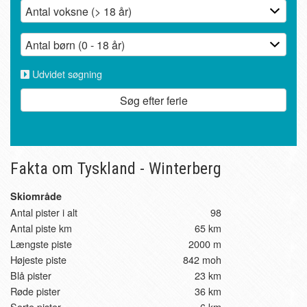
Udvidet søgning
Søg efter ferie
Fakta om Tyskland - Winterberg
Skiområde
Antal pister i alt
98
Antal piste km
65 km
Længste piste
2000 m
Højeste piste
842 moh
Blå pister
23 km
Røde pister
36 km
Sorte pister
6 km