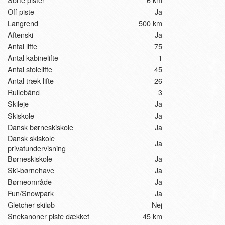
Off piste
Ja
Langrend
500 km
Aftenski
Ja
Antal lifte
75
Antal kabinelifte
1
Antal stolelifte
45
Antal træk lifte
26
Rullebånd
3
Skileje
Ja
Skiskole
Ja
Dansk børneskiskole
Ja
Dansk skiskole
Ja
privatundervisning
Børneskiskole
Ja
Ski-børnehave
Ja
Børneområde
Ja
Fun/Snowpark
Ja
Gletcher skiløb
Nej
Snekanoner piste dækket
45 km