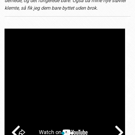
dernede, og det fungerede bare. Også da mine nye støvler
klemte, så fik jeg dem bare byttet uden brok.
prev
next