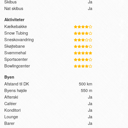
Skibus
Ja
Nat skibus
Ja
Aktiviteter
Kælkebakke
Snow Tubing
Sneskovandring
Skøjtebane
Svømmehal
Sportscenter
Bowlingcenter
Byen
Afstand til DK
500 km
Byens højde
550 m
Afterski
Ja
Caféer
Ja
Konditori
Ja
Lounge
Ja
Barer
Ja