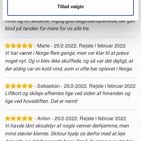
sted og super service alle steder. Det hele forløb uden
Tillad valgte
problemer og vi blev mødt med smil og godt humør. Dejligt
hotel og fin skiskole. Rigtig god begynderoplevelse, der gav
blod på tanden for mere for os alle tre.
- Marie - 25/2-2022. Rejste i februar 2022
Vi har været i Norge flere gange, men var klar til at prøve
noget nyt. Og vi blev ikke skuffede, og så var det dejligt, at
der aldrig var en kold vind, som vi ofte har oplevet i Norge.
- Sebastian - 25/2-2022. Rejste i februar 2022
Liftkort og skileje afhentes lige ved siden af hinanden og
lige ved hovedliften. Det er nemt!
- Anton - 25/2-2022. Rejste i februar 2022
Vi havde lånt skiudstyr af nogle venner derhjemme, men
mine støvler klemte. Skitour hjalp os derfor med at leje