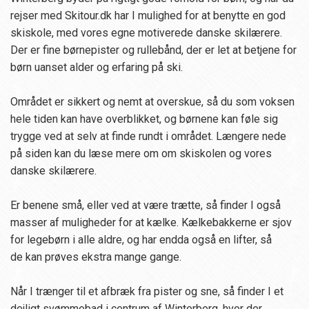
rejser med Skitour.dk har I mulighed for at benytte en god
skiskole, med vores egne motiverede danske skilærere.
Der er fine børnepister og rullebånd, der er let at betjene for
børn uanset alder og erfaring på ski.
Området er sikkert og nemt at overskue, så du som voksen
hele tiden kan have overblikket, og børnene kan føle sig
trygge ved at selv at finde rundt i området. Længere nede
på siden kan du læse mere om om skiskolen og vores
danske skilærere.
Er benene små, eller ved at være trætte, så finder I også
masser af muligheder for at kælke. Kælkebakkerne er sjov
for legebørn i alle aldre, og har endda også en lifter, så
de kan prøves ekstra mange gange.
Når I trænger til et afbræk fra pister og sne, så finder I et
dejligt svømmebad i centrum af Winterberg, hvor der