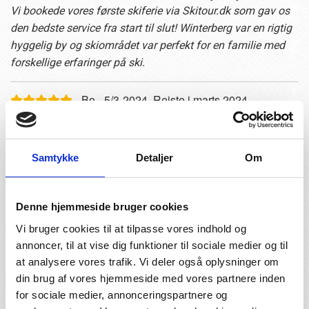
Vi bookede vores første skiferie via Skitour.dk som gav os
den bedste service fra start til slut! Winterberg var en rigtig
hyggelig by og skiområdet var perfekt for en familie med
forskellige erfaringer på ski.
- Bo - 5/3-2024. Rejste i marts 2024
Vi tager altid til Østrig i uge 7, og så tager vi altid en 3-
dages tur til Winterberg i marts. Winterberg er ikke Østrig,
men prisen er også noget helt andet, og perfekt til en ekstra
Samtykke
Detaljer
Om
skitur.
- Jesper - 10/3-2022. Rejste i februar 2022
Denne hjemmeside bruger cookies
Har været i Norge og Østrig masser af gange, så var noget
Vi bruger cookies til at tilpasse vores indhold og
skeptisk. Men det er perfekt til familietur eller nogle ekstra
annoncer, til at vise dig funktioner til sociale medier og til
dages skiferie.
at analysere vores trafik. Vi deler også oplysninger om
din brug af vores hjemmeside med vores partnere inden
- Jakob - 5/3-2022. Rejste i februar 2022
for sociale medier, annonceringspartnere og